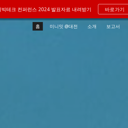
시빅테크 컨퍼런스 2024 발표자료 내려받기
바로가기
ip to main content
Skip to navigat
홈
미니밋 @대전
소개
보고서